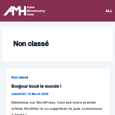
Skip
to
ALL
content
Non classé
Non classé
Bonjour tout le monde !
admin5411
/
12 March 2025
Bienvenue sur WordPress. Ceci est votre premier
article. Modifiez-le ou supprimez-le, puis commencez
à écrire !