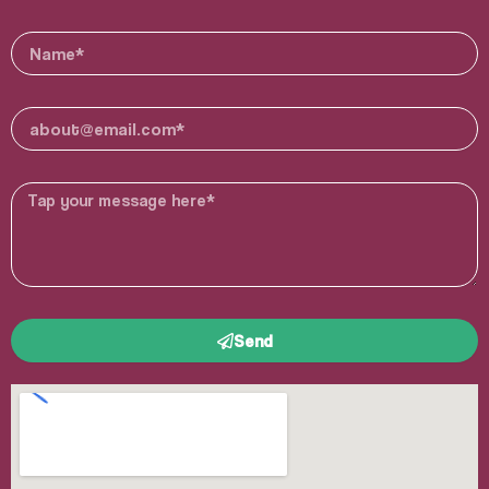
Nom
E-
mail
Message
Send